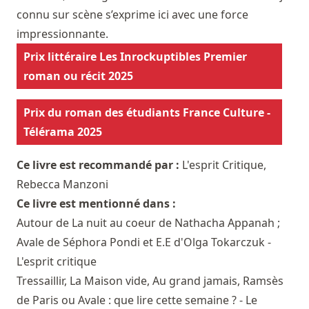
connu sur scène s’exprime ici avec une force
impressionnante.
Prix littéraire Les Inrockuptibles Premier
roman ou récit 2025
Prix du roman des étudiants France Culture -
Télérama 2025
Ce livre est recommandé par :
L'esprit Critique
,
Rebecca Manzoni
Ce livre est mentionné dans :
Autour de La nuit au coeur de Nathacha Appanah ;
Avale de Séphora Pondi et E.E d'Olga Tokarczuk -
L'esprit critique
Tressaillir, La Maison vide, Au grand jamais, Ramsès
de Paris ou Avale : que lire cette semaine ? - Le