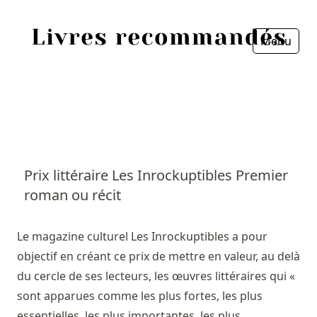
Menu
Fermer
Accueil
Episodes
Sources
Prix littéraire Les Inrockuptibles Premier
roman ou récit
Personnes
Livres
Le magazine culturel Les Inrockuptibles a pour
objectif en créant ce prix de mettre en valeur, au delà
Livres les plus recommandés
du cercle de ses lecteurs, les œuvres littéraires qui «
sont apparues comme les plus fortes, les plus
Prix littéraires
essentielles, les plus importantes, les plus