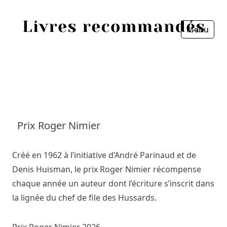
Menu
Fermer
Accueil
Episodes
Sources
Prix Roger Nimier
Personnes
Créé en 1962 à l’initiative d’André Parinaud et de
Livres
Denis Huisman, le prix Roger Nimier récompense
chaque année un auteur dont l’écriture s’inscrit dans
Livres les plus recommandés
la lignée du chef de file des Hussards.
Prix littéraires
Prix Roger Nimier 2026