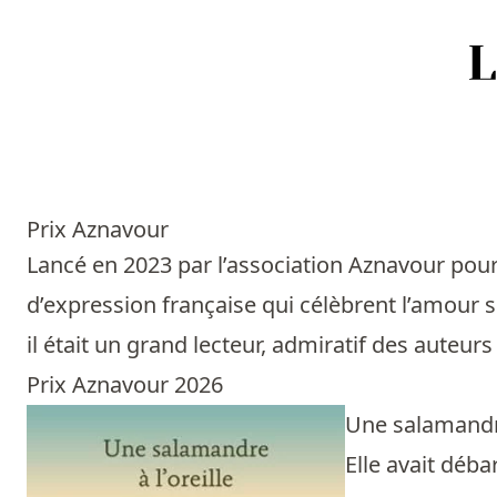
Accueil
Episodes
Prix Aznavour
Sources
Lancé en 2023 par l’association Aznavour pour l
d’expression française qui célèbrent l’amour s
Personnes
il était un grand lecteur, admiratif des auteu
Livres
Prix Aznavour 2026
Une salamandre
Livres les plus recommandés
Elle avait déba
Prix littéraires