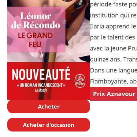
période faste pou
institution qui 
Ilaria apprend le
par le talent des
avec la jeune Pru
quinze ans. Tran
Dans une langue
Flamboyante, abs
Prix Aznavour
Acheter
Acheter d'occasion