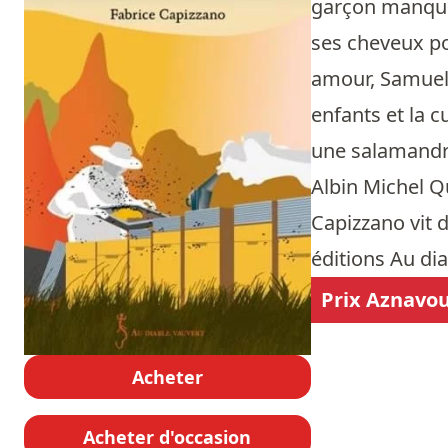
garçon manqué,
ses cheveux po
amour, Samuel 
enfants et la c
une salamandre.
Albin Michel Qu
Capizzano vit d
éditions Au dia
Prix Aznavou
Acheter
Acheter d'occasion