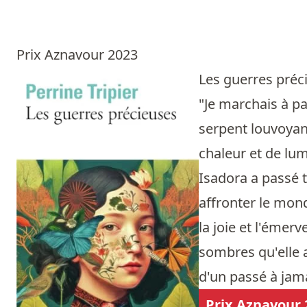
Prix Aznavour 2023
Les guerres pré
"Je marchais à pa
serpent louvoyant
chaleur et de lum
Isadora a passé t
affronter le mon
la joie et l'émerv
sombres qu'elle a
d'un passé à jama
Prix Aznavour 