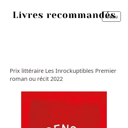
Menu
Fermer
Accueil
Episodes
Sources
Prix littéraire Les Inrockuptibles Premier
roman ou récit 2022
Personnes
Livres
Livres les plus recommandés
Prix littéraires