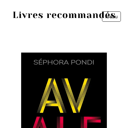
Menu
Fermer
Accueil
Episodes
Sources
Personnes
Livres
Livres les plus recommandés
Prix littéraires