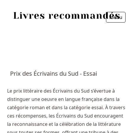
Menu
Fermer
Accueil
Episodes
Sources
Prix des Écrivains du Sud - Essai
Personnes
Le prix littéraire des Écrivains du Sud s’évertue à
Livres
distinguer une oeuvre en langue française dans la
catégorie roman et dans la catégorie essai. À travers
Livres les plus recommandés
ces récompenses, les Écrivains du Sud encouragent
la reconnaissance et la célébration de la littérature
Prix littéraires
sous toutes ses formes, offrant une tribune à des