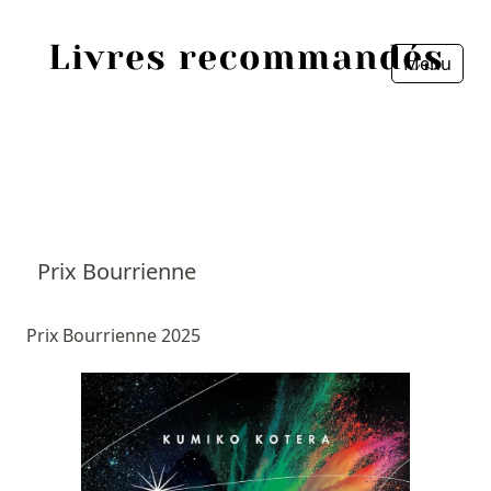
Menu
Fermer
Accueil
Episodes
Sources
Prix Bourrienne
Personnes
Prix Bourrienne 2025
Livres
Livres les plus recommandés
Prix littéraires