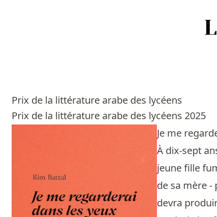
Accueil
Episodes
Prix de la littérature arabe des lycéens
Sources
Prix de la littérature arabe des lycéens 2025
Je me regard
Personnes
À dix-sept an
Livres
jeune fille f
de sa mère - 
Livres les plus recommandés
devra produir
Prix littéraires