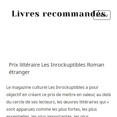
Menu
Fermer
Accueil
Episodes
Sources
Prix littéraire Les Inrockuptibles Roman
étranger
Personnes
Livres
Le magazine culturel Les Inrockuptibles a pour
objectif en créant ce prix de mettre en valeur, au delà
Livres les plus recommandés
du cercle de ses lecteurs, les œuvres littéraires qui «
sont apparues comme les plus fortes, les plus
Prix littéraires
essentielles, les plus importantes, les plus