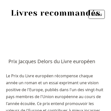
Menu
Fermer
Accueil
Episodes
Sources
Prix Jacques Delors du Livre européen
Personnes
Le Prix du Livre européen récompense chaque
Livres
année un roman et un essai exprimant une vision
positive de l'Europe, publiés dans l'un des vingt-huit
Livres les plus recommandés
pays membres de l'Union européenne au cours de
l'année écoulée. Ce prix entend promouvoir les
Prix littéraires
valeurs de l'Europe et contribuer à mieux incarner