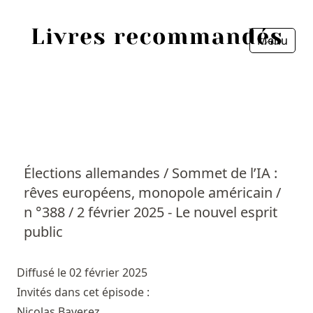
Menu
Fermer
Accueil
Episodes
Sources
Élections allemandes / Sommet de l’IA :
rêves européens, monopole américain /
Personnes
n °388 / 2 février 2025 - Le nouvel esprit
Livres
public
Livres les plus recommandés
Diffusé le 02 février 2025
Invités dans cet épisode :
Prix littéraires
Nicolas Baverez