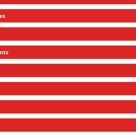
es
ints