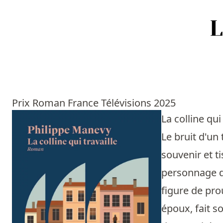
Accueil
Episodes
Prix Roman France Télévisions 2025
Sources
La colline qui
Le bruit d'un 
Personnes
souvenir et t
Livres
personnage d'
figure de pro
Livres les plus recommandés
époux, fait s
Prix littéraires