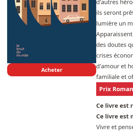
d'autres héro
ils seront pr
lumière un me
Apparaissent 
des doutes qu
crises économ
d'amour et ho
Acheter
familiale et 
Prix Roman 
Ce livre es
Ce livre est
Vivre et pense