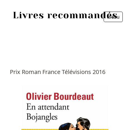
Menu
Fermer
Accueil
Episodes
Sources
Prix Roman France Télévisions 2016
Personnes
Livres
Livres les plus recommandés
Prix littéraires