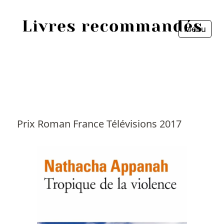
Menu
Fermer
Accueil
Episodes
Sources
Prix Roman France Télévisions 2017
Personnes
Livres
Livres les plus recommandés
Prix littéraires