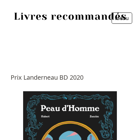
Menu
Fermer
Accueil
Episodes
Sources
Prix Landerneau BD 2020
Personnes
Livres
Livres les plus recommandés
Prix littéraires