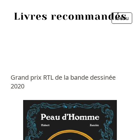
Menu
Fermer
Accueil
Episodes
Sources
Grand prix RTL de la bande dessinée
2020
Personnes
Livres
Livres les plus recommandés
Prix littéraires