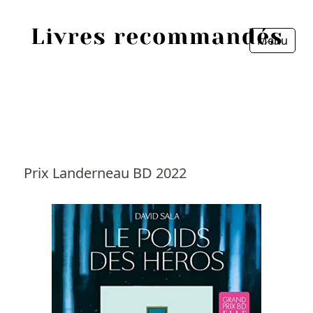
Menu
Fermer
Accueil
Episodes
Sources
Prix Landerneau BD 2022
Personnes
Livres
Livres les plus recommandés
Prix littéraires