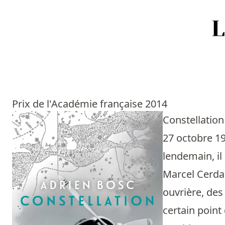
Accueil
Episodes
Prix de l'Académie française 2014
Sources
Constellatio
27 octobre 19
Personnes
lendemain, il
Livres
Marcel Cerdan
ouvrière, des
Livres les plus recommandés
certain point
Prix littéraires