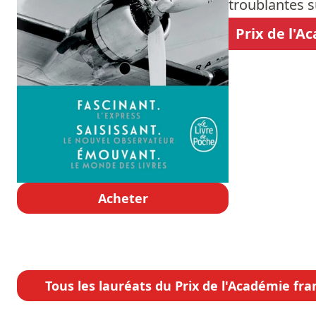
troublantes s
Prix de l'A
Acheter
Tous les lauréats du Prix de l'Académie fra