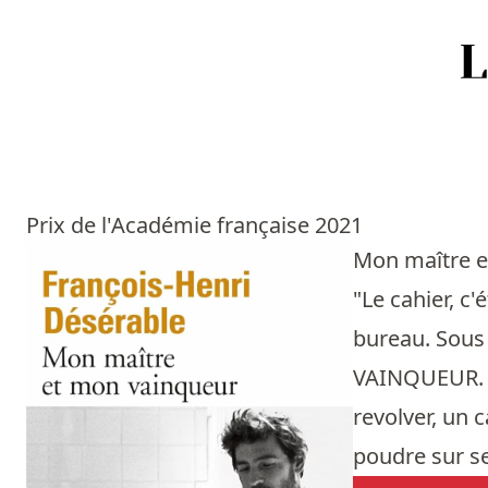
Accueil
Episodes
Prix de l'Académie française 2021
Sources
Mon maître 
"Le cahier, c
Personnes
bureau. Sous 
Livres
VAINQUEUR. Su
revolver, un 
Livres les plus recommandés
poudre sur ses
Prix littéraires