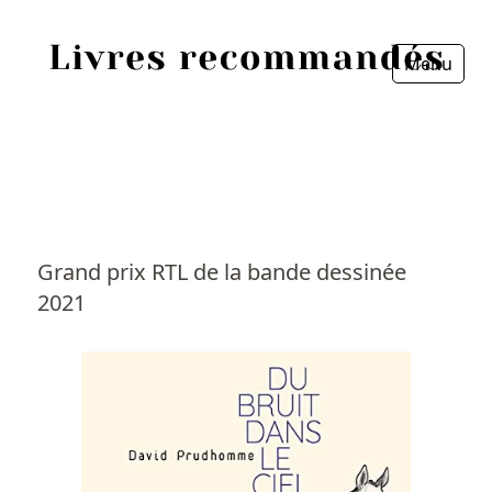
Menu
Fermer
Accueil
Episodes
Sources
Grand prix RTL de la bande dessinée
2021
Personnes
Livres
Livres les plus recommandés
Prix littéraires