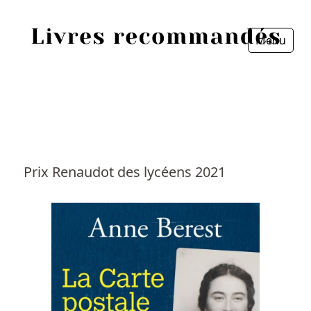
Menu
Fermer
Accueil
Episodes
Sources
Prix Renaudot des lycéens 2021
Personnes
Livres
Livres les plus recommandés
Prix littéraires