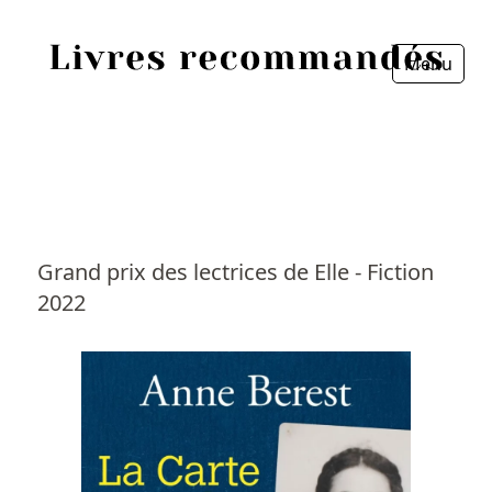
Menu
Fermer
Accueil
Episodes
Sources
Grand prix des lectrices de Elle - Fiction
2022
Personnes
Livres
Livres les plus recommandés
Prix littéraires