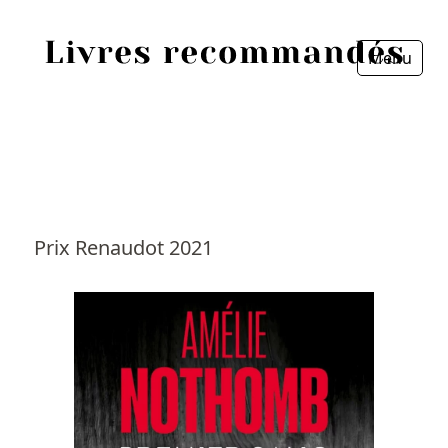
Menu
Fermer
Accueil
Episodes
Sources
Prix Renaudot 2021
Personnes
Livres
Livres les plus recommandés
Prix littéraires