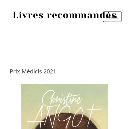
Menu
Fermer
Accueil
Episodes
Sources
Prix Médicis 2021
Personnes
Livres
Livres les plus recommandés
Prix littéraires