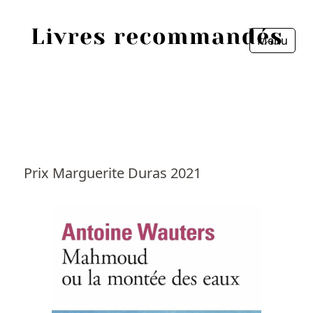
Menu
Fermer
Accueil
Episodes
Sources
Prix Marguerite Duras 2021
Personnes
Livres
Livres les plus recommandés
Prix littéraires