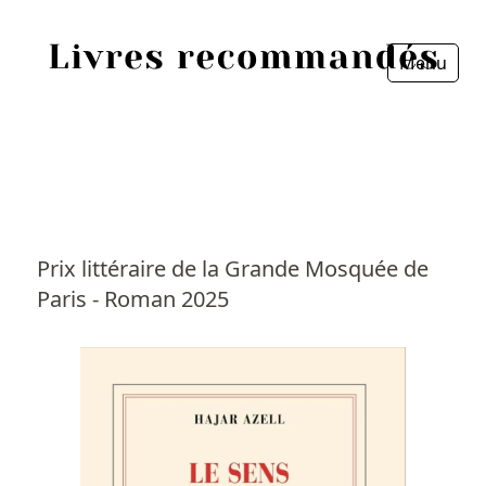
Menu
Fermer
Accueil
Episodes
Sources
Prix littéraire de la Grande Mosquée de
Paris - Roman 2025
Personnes
Livres
Livres les plus recommandés
Prix littéraires