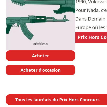
1990, Vukovar. 
Pour Nada, c’e
Dans Demain l
Europe où les f
Prix Hors C
Acheter
Acheter d'occasion
Tous les lauréats du Prix Hors Concours