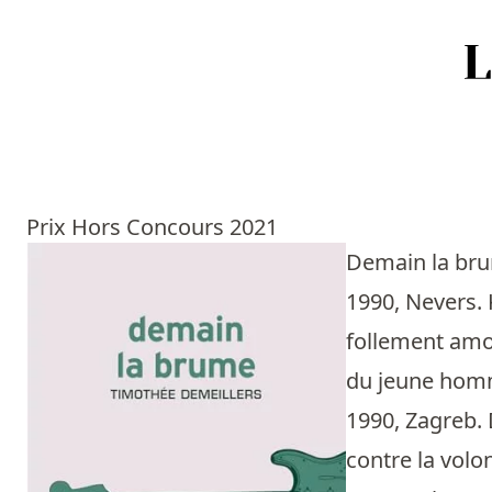
Accueil
Episodes
Prix Hors Concours 2021
Sources
Demain la b
1990, Nevers. 
Personnes
follement amou
Livres
du jeune homme
1990, Zagreb. 
Livres les plus recommandés
contre la volo
Prix littéraires