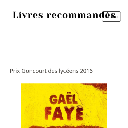
Menu
Fermer
Accueil
Episodes
Sources
Prix Goncourt des lycéens 2016
Personnes
Livres
Livres les plus recommandés
Prix littéraires