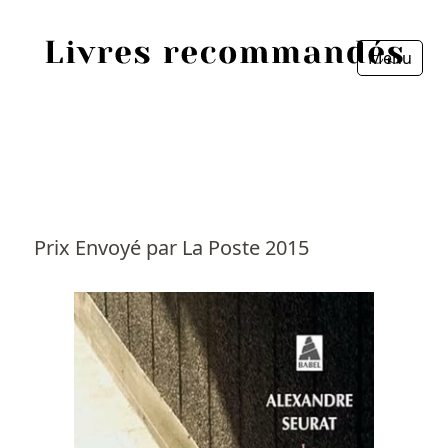
Menu
Fermer
Accueil
Episodes
Sources
Prix Envoyé par La Poste 2015
Personnes
Livres
Livres les plus recommandés
Prix littéraires