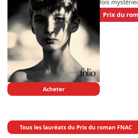
lois mystérie
Prix du ro
Acheter
Tous les lauréats du Prix du roman FNAC