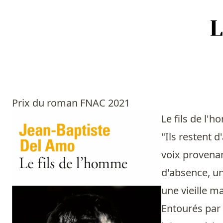
Accueil
Episodes
Prix du roman FNAC 2021
Sources
Le fils de l
"Ils restent 
Personnes
voix provenan
Livres
d'absence, un
une vieille m
Livres les plus recommandés
Entourés par 
Prix littéraires