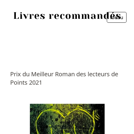
Menu
Fermer
Accueil
Episodes
Sources
Prix du Meilleur Roman des lecteurs de
Points 2021
Personnes
Livres
Livres les plus recommandés
Prix littéraires