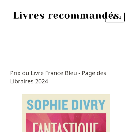
Menu
Fermer
Accueil
Episodes
Sources
Prix du Livre France Bleu - Page des
Libraires 2024
Personnes
Livres
Livres les plus recommandés
Prix littéraires