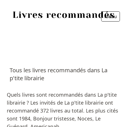
Menu
Fermer
Accueil
Episodes
Sources
Tous les livres recommandés dans La
p'tite librairie
Personnes
Livres
Quels livres sont recommandés dans La p'tite
librairie ? Les invités de La p'tite librairie ont
Livres les plus recommandés
recommandé 372 livres au total. Les plus cités
sont 1984, Bonjour tristesse, Noces, Le
Prix littéraires
Guépard, Americanah