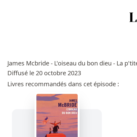
Accueil
Episodes
James Mcbride - L'oiseau du bon dieu - La p'tite
Sources
Diffusé le 20 octobre 2023
Livres recommandés dans cet épisode :
Personnes
Livres
Livres les plus recommandés
Prix littéraires