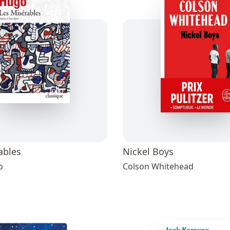
ables
Nickel Boys
o
Colson Whitehead