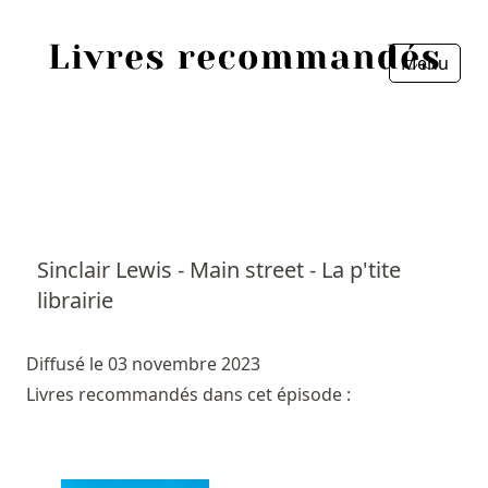
Menu
Fermer
Accueil
Episodes
Sources
Sinclair Lewis - Main street - La p'tite
librairie
Personnes
Livres
Diffusé le 03 novembre 2023
Livres recommandés dans cet épisode :
Livres les plus recommandés
Prix littéraires