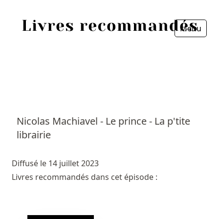
Menu
Fermer
Accueil
Episodes
Sources
Nicolas Machiavel - Le prince - La p'tite
librairie
Personnes
Livres
Diffusé le 14 juillet 2023
Livres recommandés dans cet épisode :
Livres les plus recommandés
Prix littéraires