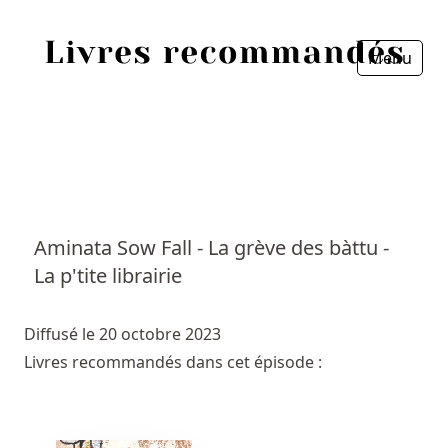
Menu
Fermer
Accueil
Episodes
Sources
Aminata Sow Fall - La grève des bàttu -
La p'tite librairie
Personnes
Livres
Diffusé le 20 octobre 2023
Livres recommandés dans cet épisode :
Livres les plus recommandés
Prix littéraires