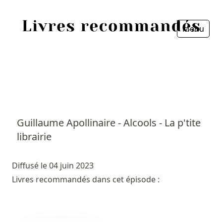
Menu
Fermer
Accueil
Episodes
Sources
Guillaume Apollinaire - Alcools - La p'tite
librairie
Personnes
Livres
Diffusé le 04 juin 2023
Livres recommandés dans cet épisode :
Livres les plus recommandés
Prix littéraires