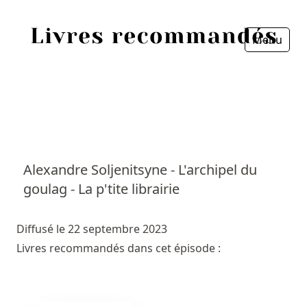
Menu
Fermer
Accueil
Episodes
Sources
Alexandre Soljenitsyne - L'archipel du
goulag - La p'tite librairie
Personnes
Livres
Diffusé le 22 septembre 2023
Livres recommandés dans cet épisode :
Livres les plus recommandés
Prix littéraires