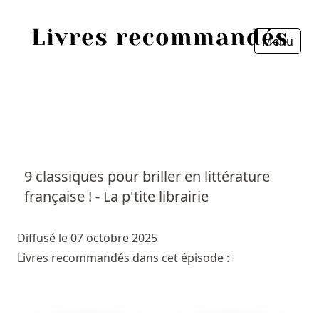
Menu
Fermer
Accueil
Episodes
Sources
9 classiques pour briller en littérature
française ! - La p'tite librairie
Personnes
Livres
Diffusé le 07 octobre 2025
Livres recommandés dans cet épisode :
Livres les plus recommandés
Prix littéraires