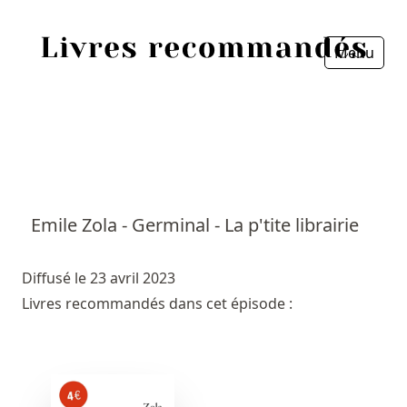
Menu
Fermer
Accueil
Episodes
Sources
Emile Zola - Germinal - La p'tite librairie
Personnes
Diffusé le 23 avril 2023
Livres
Livres recommandés dans cet épisode :
Livres les plus recommandés
Prix littéraires