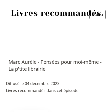
Menu
Fermer
Accueil
Episodes
Sources
Marc Aurèle - Pensées pour moi-même -
La p'tite librairie
Personnes
Livres
Diffusé le 04 décembre 2023
Livres recommandés dans cet épisode :
Livres les plus recommandés
Prix littéraires