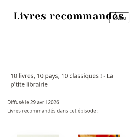
Menu
Fermer
Accueil
Episodes
Sources
10 livres, 10 pays, 10 classiques ! - La
p'tite librairie
Personnes
Livres
Diffusé le 29 avril 2026
Livres recommandés dans cet épisode :
Livres les plus recommandés
Prix littéraires