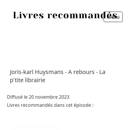
Menu
Fermer
Accueil
Episodes
Sources
Joris-karl Huysmans - A rebours - La
p'tite librairie
Personnes
Livres
Diffusé le 20 novembre 2023
Livres recommandés dans cet épisode :
Livres les plus recommandés
Prix littéraires