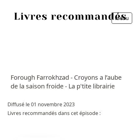
Menu
Fermer
Accueil
Episodes
Sources
Forough Farrokhzad - Croyons a l’aube
de la saison froide - La p'tite librairie
Personnes
Livres
Diffusé le 01 novembre 2023
Livres recommandés dans cet épisode :
Livres les plus recommandés
Prix littéraires