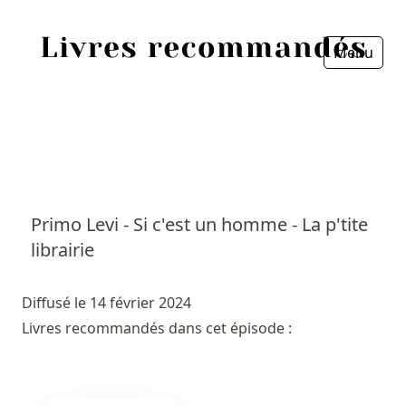
Menu
Fermer
Accueil
Episodes
Sources
Primo Levi - Si c'est un homme - La p'tite
librairie
Personnes
Livres
Diffusé le 14 février 2024
Livres recommandés dans cet épisode :
Livres les plus recommandés
Prix littéraires