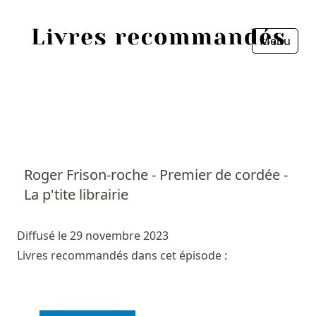
Menu
Fermer
Accueil
Episodes
Sources
Roger Frison-roche - Premier de cordée -
La p'tite librairie
Personnes
Livres
Diffusé le 29 novembre 2023
Livres recommandés dans cet épisode :
Livres les plus recommandés
Prix littéraires