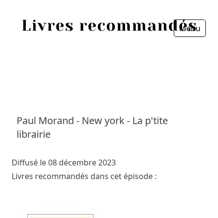
Menu
Fermer
Accueil
Episodes
Sources
Paul Morand - New york - La p'tite
librairie
Personnes
Livres
Diffusé le 08 décembre 2023
Livres recommandés dans cet épisode :
Livres les plus recommandés
Prix littéraires