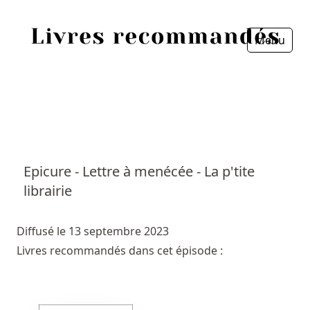
Menu
Fermer
Accueil
Episodes
Sources
Epicure - Lettre à menécée - La p'tite
librairie
Personnes
Livres
Diffusé le 13 septembre 2023
Livres recommandés dans cet épisode :
Livres les plus recommandés
Prix littéraires