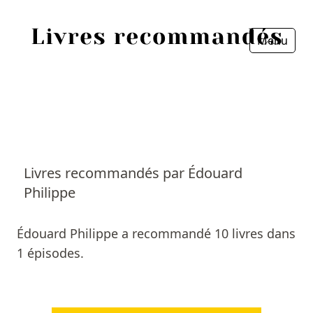
Menu
Fermer
Accueil
Episodes
Sources
Livres recommandés par Édouard
Philippe
Personnes
Livres
Édouard Philippe a recommandé 10 livres dans
1 épisodes.
Livres les plus recommandés
Prix littéraires